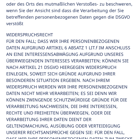
oder des Orts des mutmaßlichen Verstoßes- zu beschweren,
wenn Sie der Ansicht sind dass die Verarbeitung der Sie
betreffenden personenbezogenen Daten gegen die DSGVO
verstößt
WIDERSPRUCHSRECHT
FÜR DEN FALL; DASS WIR IHRE PERSONENBEZOGENEN
DATEN AUFGRUND ARTIKEL 6 ABSATZ 1 LIT.f IM ANSCHLUSS
AN EINE INTERESSENSABWÄGUNG AUFGRUND UNSERES
ÜBERWIEGENDEN INTERESSES VERARBEITEN; KÖNNEN SIE
NACH ARTIKEL 21 DSGVO HIERGEGEN WIDERSPRUCH
EINLEGEN, SOWEIT SICH GRÜNDE AUFGRUND IHRER
BESONDEREN SITUATION ERGEBEN. NACH IHREM
WIDERSPRUCH WERDEN WIR IHRE PERSONENBEZOGENEN
DATEN NICHT MEHR VERARBEITEN; ES SEI DENN WIR
KÖNNEN ZWINGENDE SCHUTZWÜRDIGE GRÜNDE FÜR DIE
VERARBEITUNG NACHWEISEN, DIE IHRE INTERESSEN,
RECHTE UND FREIHEITEN ÜBERWIEGEN, ODER DIE
VERARBEITUNG IHRER DATEN DIENT DER
GELTENDMACHUNG, AUSÜBUNG ODER VERTEIDIGUNG
UNSERER RECHTSANSPRÜCHE GEGEN SIE: FÜR DEN FALL,
DASS WIR IHRE PERSONENBEZOGENEN DATEN ZUM ZWECKE